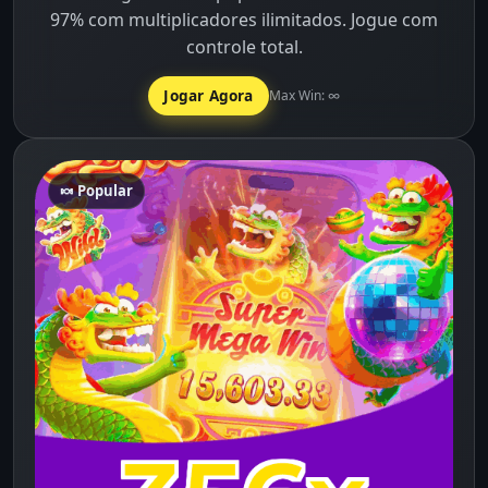
97% com multiplicadores ilimitados. Jogue com
controle total.
Jogar Agora
Max Win: ∞
🍬 Popular