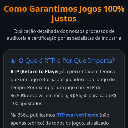
Como Garantimos Jogos 100%
Justos
Explicação detalhada dos nossos processos de
auditoria e certificação por especialistas da indústria
📊 O Que é RTP e Por Que Importa?
RTP (Return to Player)
é a porcentagem teórica
que um jogo retorna aos jogadores ao longo do
tempo. Por exemplo, um jogo com RTP de
96.50% devolve, em média, R$ 96,50 para cada R$
100 apostados.
Na 356x, publicamos
RTP real verificado
(não
apenas teórico) de todos os jogos, atualizado