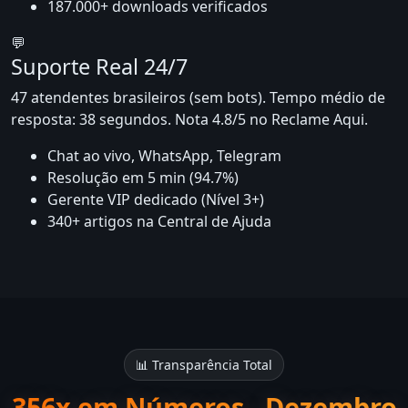
187.000+ downloads verificados
💬
Suporte Real 24/7
47 atendentes brasileiros (sem bots). Tempo médio de
resposta: 38 segundos. Nota 4.8/5 no Reclame Aqui.
Chat ao vivo, WhatsApp, Telegram
Resolução em 5 min (94.7%)
Gerente VIP dedicado (Nível 3+)
340+ artigos na Central de Ajuda
📊 Transparência Total
356x em Números - Dezembro