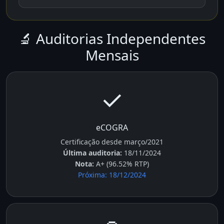
🔬 Auditorias Independentes
Mensais
✓
eCOGRA
Certificação desde março/2021
Última auditoria:
18/11/2024
Nota:
A+ (96.52% RTP)
Próxima: 18/12/2024