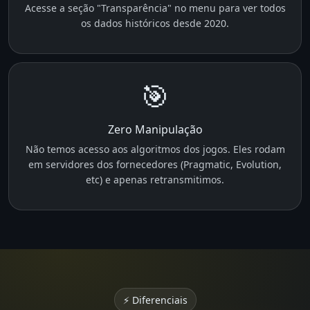
Acesse a seção "Transparência" no menu para ver todos
os dados históricos desde 2020.
🎯
Zero Manipulação
Não temos acesso aos algoritmos dos jogos. Eles rodam
em servidores dos fornecedores (Pragmatic, Evolution,
etc) e apenas retransmitimos.
⚡ Diferenciais