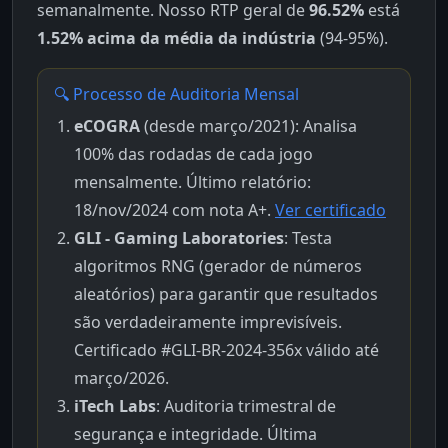
semanalmente. Nosso RTP geral de
96.52%
está
1.52% acima da média da indústria
(94-95%).
🔍 Processo de Auditoria Mensal
eCOGRA
(desde março/2021): Analisa
100% das rodadas de cada jogo
mensalmente. Último relatório:
18/nov/2024 com nota A+.
Ver certificado
GLI - Gaming Laboratories
: Testa
algoritmos RNG (gerador de números
aleatórios) para garantir que resultados
são verdadeiramente imprevisíveis.
Certificado #GLI-BR-2024-356x válido até
março/2026.
iTech Labs
: Auditoria trimestral de
segurança e integridade. Última