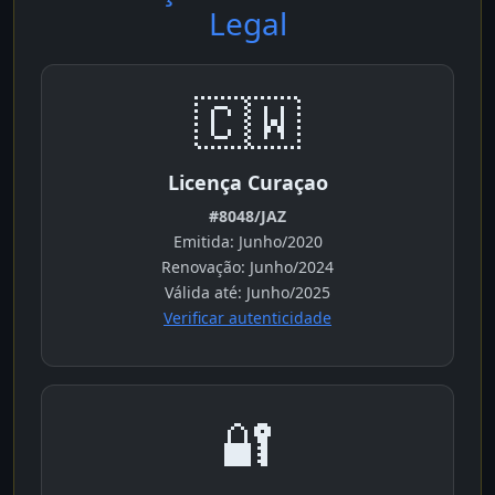
Legal
🇨🇼
Licença Curaçao
#8048/JAZ
Emitida: Junho/2020
Renovação: Junho/2024
Válida até: Junho/2025
Verificar autenticidade
🔐