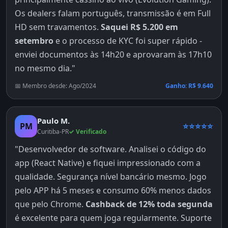
Os dealers falam português, transmissão é em Full
HD sem travamentos.
Saquei R$ 5.200 em
setembro
e o processo de KYC foi super rápido -
enviei documentos às 14h20 e aprovaram às 17h10
no mesmo dia."
📅 Membro desde: Ago/2024
Ganho: R$ 9.640
Paulo M.
PM
⭐⭐⭐⭐⭐
Curitiba-PR
✓ Verificado
"Desenvolvedor de software. Analisei o código do
app (React Native) e fiquei impressionado com a
qualidade. Segurança nível bancário mesmo. Jogo
pelo APP há 5 meses e consumo 60% menos dados
que pelo Chrome.
Cashback de 12% toda segunda
é excelente para quem joga regularmente. Suporte