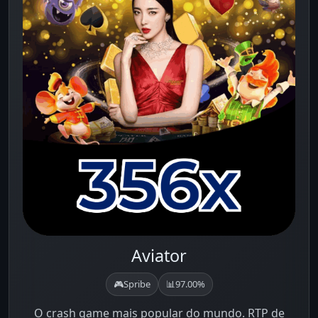
Aviator
🎮
Spribe
📊
97.00%
O crash game mais popular do mundo. RTP de